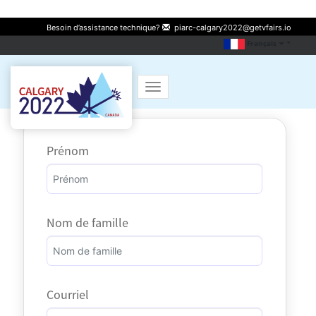
Besoin d’assistance technique?
piarc-calgary2022@getvfairs.io
Français
Toggle navigation
Prénom
Nom de famille
Courriel